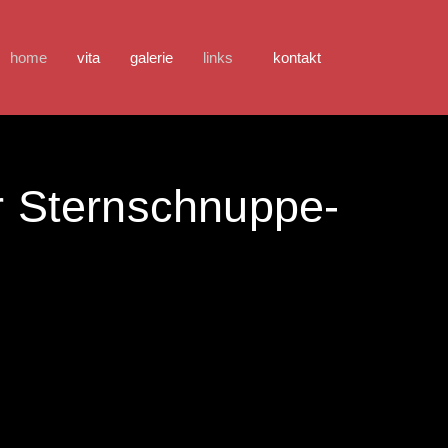
home
vita
galerie
links
kontakt
r Sternschnuppe-